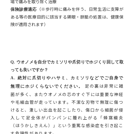
場で痛みを取り除く治療
（※歩行時に痛みを伴う、日常生活に支障が
保険診療適応
ある等の医療目的に該当する鶏眼・胼胝の処置は、健康保
険が適用されます）
Q. ウオノメを自分でカミソリや爪切りでホジくり回して取
っても良いですか？
A. 絶対に爪切りやハサミ、カミソリなどでご自身で
足の裏は非常に雑
無理にホジくらないでください。
菌が多く、またウオノメの芯のすぐ下には重要な神経
や毛細血管が走っています。不潔な刃物で無理に傷つ
けると、激しい出血を起こしたり、傷口から細菌が侵
入して足全体がパンパンに腫れ上がる「蜂窩織炎
（ほうかしきえん）」という重篤な感染症を引き起こ
す危険性があります。