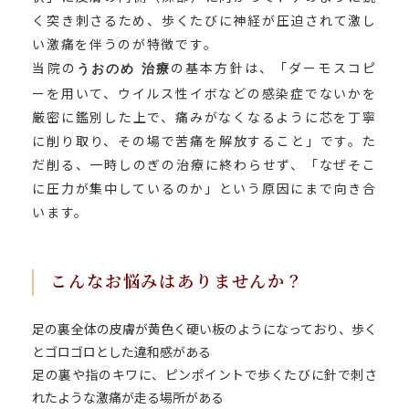
く突き刺さるため、歩くたびに神経が圧迫されて激し
い激痛を伴うのが特徴です。
当院の
の基本方針は、「ダーモスコピ
うおのめ 治療
ーを用いて、ウイルス性イボなどの感染症でないかを
厳密に鑑別した上で、痛みがなくなるように芯を丁寧
に削り取り、その場で苦痛を解放すること」です。た
だ削る、一時しのぎの治療に終わらせず、「なぜそこ
に圧力が集中しているのか」という原因にまで向き合
います。
こんなお悩みはありませんか？
足の裏全体の皮膚が黄色く硬い板のようになっており、歩く
とゴロゴロとした違和感がある
足の裏や指のキワに、ピンポイントで歩くたびに針で刺さ
れたような激痛が走る場所がある
HOME