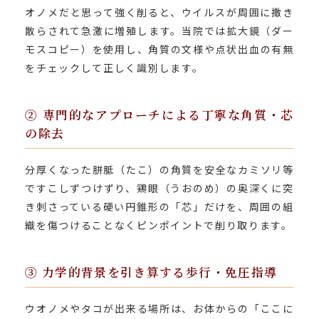
オノメだと思って強く削ると、ウイルスが周囲に撒き
散らされて急激に増殖します。当院では拡大鏡（ダー
モスコピー）を使用し、角質の文様や点状出血の有無
をチェックして正しく識別します。
② 専門的なアプローチによる丁寧な角質・芯
の除去
分厚くなった胼胝（たこ）の角質を安全なカミソリ等
ですこしずつけずり、鶏眼（うおのめ）の奥深くに突
き刺さっている硬い円錐形の「芯」だけを、周囲の組
織を傷つけることなくピンポイントで削り取ります。
③ 力学的背景を引き算する歩行・免圧指導
ウオノメやタコが出来る場所は、お体からの「ここに