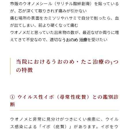
市販のウオノメシール（サリチル酸絆創膏）を貼っている
が、芯が深くて取りきれず痛みが引かない
当院について
痛む場所の表面をカミソリやハサミで自分で削ったら、血
が出てしまい、前より硬くなって痛む
皮膚科
ウオノメだと思っていた出来物の数が、最近なぜか周りに増
えてきて不安なので、適切な
を受けたい
うおのめ 治療
形成外科
美容皮膚科
当院におけるうおのめ・たこ治療の3つ
の特徴
美容外科
医療脱毛
① ウイルス性イボ（尋常性疣贅）との鑑別診
断
美容料金表
ウオノメと非常に見分けがつきにくい疾患に、ウイル
アクセス
ス感染による「イボ（疣贅）」があります。イボをウ