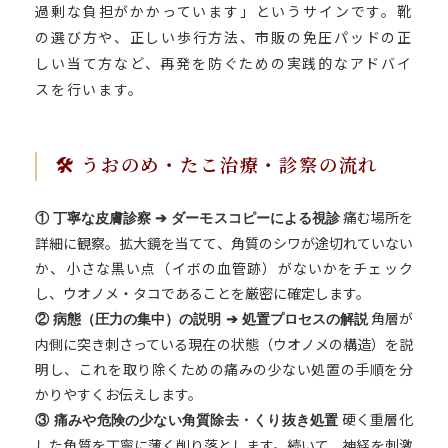
過剰な負担がかかっています」というサインです。靴
の選び方や、正しい歩行方法、市販の免圧パッドの正
しい当て方など、再発を防ぐための実践的なアドバイ
スを行います。
🛠️ うおのめ・たこ治療・診察の流れ
痛む場所を
① 丁寧な皮膚診察 ➔ ダーモスコピーによる視診
詳細に観察。拡大鏡を当てて、角質のシワが途切れていない
か、小さな黒い点（イボの血管跡）がないかをチェック
し、ウオノメ・タコであることを厳密に確定します。
角層が
② 病態（圧力の集中）の説明 ➔ 処置プロセスの解説
内側に突き刺さっている現在の状態（ウオノメの構造）を説
明し、これを取り除くための痛みの少ない処置の手順を分
かりやすくお伝えします。
硬く重層化
③ 痛みや危険の少ない角質除去・くり抜き処置
した角質を丁寧に薄く削り落とします。続いて、神経を刺激