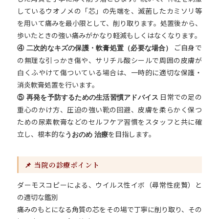
しているウオノメの「芯」の先端を、滅菌したカミソリ等
を用いて痛みを最小限として、削り取ります。処置後から、
歩いたときの強い痛みがかなり軽減もしくはなくなります。
ご自身で
④ 二次的なキズの保護・軟膏処置（必要な場合）
の無理な引っかき傷や、サリチル酸シールで周囲の皮膚が
白くふやけて傷ついている場合は、一時的に適切な保護・
消炎軟膏処置を行います。
日常での足の
⑤ 再発を予防するための生活習慣アドバイス
重心のかけ方、圧迫の強い靴の回避、皮膚を柔らかく保つ
ための尿素軟膏などのセルフケア習慣をスタッフと共に確
立し、根本的な
を目指します。
うおのめ 治療
📌 当院の診療ポイント
ダーモスコピーによる、ウイルス性イボ（尋常性疣贅）と
の適切な鑑別
痛みのもとになる角質の芯をその場で丁寧に削り取り、その