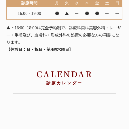
診療時間
月
火
水
木
金
土
日
16:00 - 19:00
●
▲
ー
●
●
ー
ー
▲…16:00~18:00は完全予約制で、診療科目は美容外科・レーザ
ー・手術及び、皮膚科・形成外科の処置の必要な方の再診にな
ります。
【休診日：日・祝日・第4週水曜日】
CALENDAR
診療カレンダー