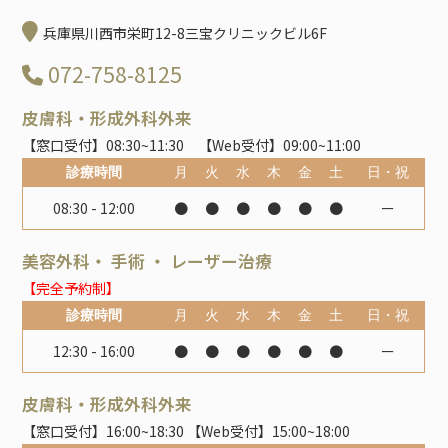
兵庫県川西市栄町12-8三宝クリニックビル6F
072-758-8125
皮膚科・形成外科外来
【窓口受付】08:30~11:30 【Web受付】09:00~11:00
診療時間
月
火
水
木
金
土
日・祝
08:30 - 12:00
●
●
●
●
●
●
ー
美容外科・ 手術 ・ レーザー治療
【完全予約制】
診療時間
月
火
水
木
金
土
日・祝
12:30 - 16:00
●
●
●
●
●
●
ー
皮膚科・形成外科外来
【窓口受付】16:00~18:30 【Web受付】15:00~18:00